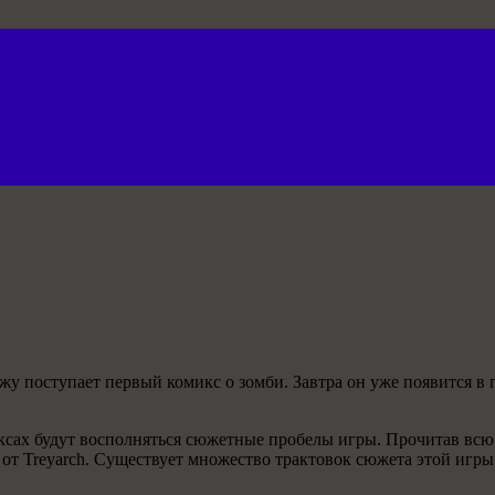
дажу поступает первый комикс о зомби. Завтра он уже появится
иксах будут восполняться сюжетные пробелы игры. Прочитав вс
от Treyarch. Существует множество трактовок сюжета этой игры