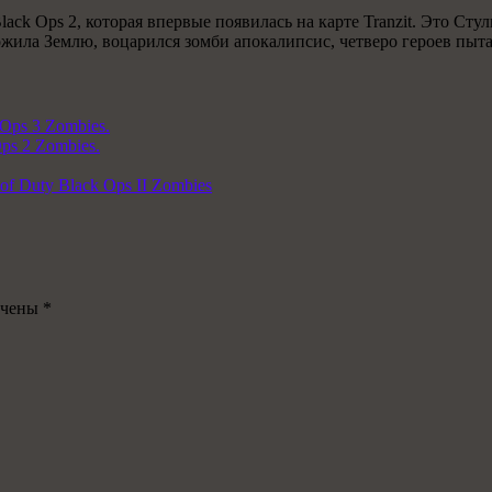
Black Ops 2, которая впервые появилась на карте Tranzit. Это С
ожила Землю, воцарился зомби апокалипсис, четверо героев пыта
 Ops 3 Zombies.
ps 2 Zombies.
of Duty Black Ops II Zombies
ечены
*