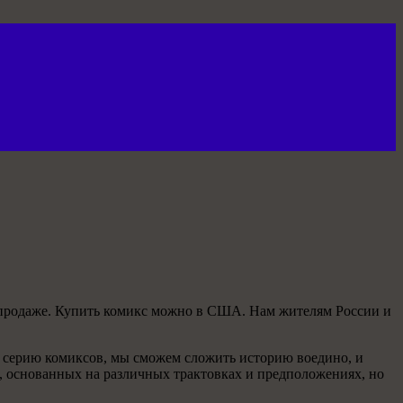
 в продаже. Купить комикс можно в США. Нам жителям России и
ю серию комиксов, мы сможем сложить историю воедино, и
, основанных на различных трактовках и предположениях, но