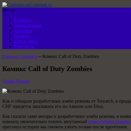
Codostan.ru
Меню
Главная
Зомби Режим
Загрузки
О сайте
Карта сайта
Контакты
Главная страница
»
Комикс Call of Duty Zombies
Комикс Call of Duty Zombies
Зомби Режим
Как и обещали разработчики зомби режима от Treyarch, в про
СНГ придется заказывать его на Амазон или Ebay.
Как сказали сами авторы и разработчики зомби режима, в ком
наконец окончательно понять запутанный
смысл зомби режима
оригинал истории мы сможем узнать только после прочтения.