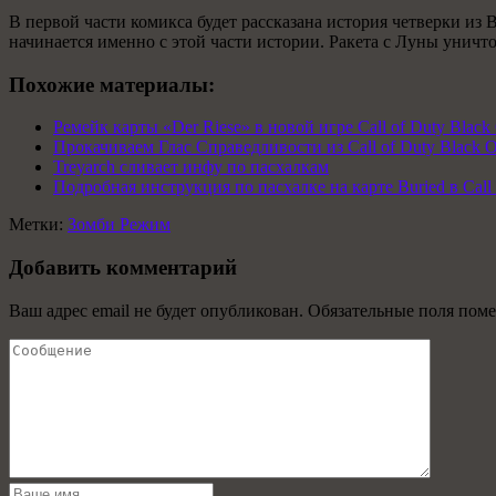
В первой части комикса будет рассказана история четверки из 
начинается именно с этой части истории. Ракета с Луны уничт
Похожие материалы:
Ремейк карты «Der Riese» в новой игре Call of Duty Black
Прокачиваем Глас Справедливости из Call of Duty Black O
Treyarch сливает инфу по пасхалкам
Подробная инструкция по пасхалке на карте Buried в Call 
Метки:
Зомби Режим
Добавить комментарий
Ваш адрес email не будет опубликован.
Обязательные поля пом