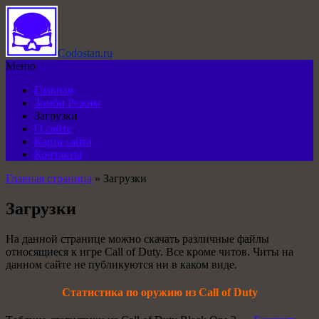
Codostan.ru
Меню
Главная
Зомби Режим
Загрузки
О сайте
Карта сайта
Контакты
Главная страница
»
Загрузки
Загрузки
На данной странице можно скачать различные файлы
относящиеся к игре Call of Duty. Все кроме читов. Читы на
данном сайте не публикуются ни в каком виде.
Статистика по оружию из Call of Duty