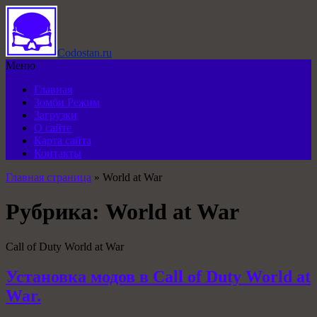
Codostan.ru
Меню
Главная
Зомби Режим
Загрузки
О сайте
Карта сайта
Контакты
Главная страница
»
World at War
Рубрика:
World at War
Call of Duty World at War
Установка модов в Call of Duty World at
War.