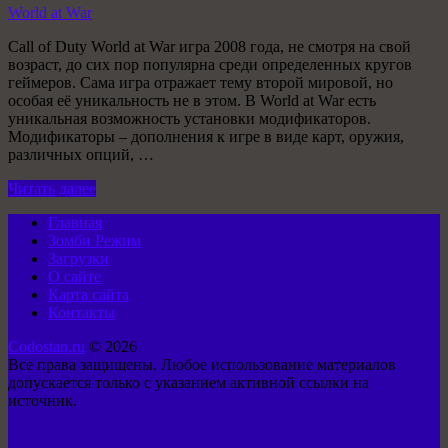
World at War
Call of Duty World at War игра 2008 года, не смотря на свой
возраст, до сих пор популярна среди определенных кругов
геймеров. Сама игра отражает тему второй мировой, но
особая её уникальность не в этом. В World at War есть
уникальная возможность установки модификаторов.
Модификаторы – дополнения к игре в виде карт, оружия,
различных опций, …
Читать далее
Главная
Зомби Режим
Загрузки
О сайте
Карта сайта
Контакты
Codostan.ru
© 2026
Все права защищены. Любое использование материалов
допускается только с указанием активной ссылки на
источник.