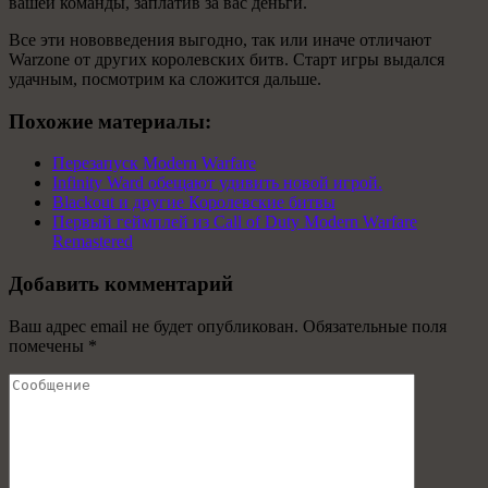
вашей команды, заплатив за вас деньги.
Все эти нововведения выгодно, так или иначе отличают
Warzone от других королевских битв. Старт игры выдался
удачным, посмотрим ка сложится дальше.
Похожие материалы:
Перезапуск Modern Warfare
Infinity Ward обещают удивить новой игрой.
Blackout и другие Королевские битвы
Первый геймплей из Call of Duty Modern Warfare
Remastered
Добавить комментарий
Ваш адрес email не будет опубликован.
Обязательные поля
помечены
*