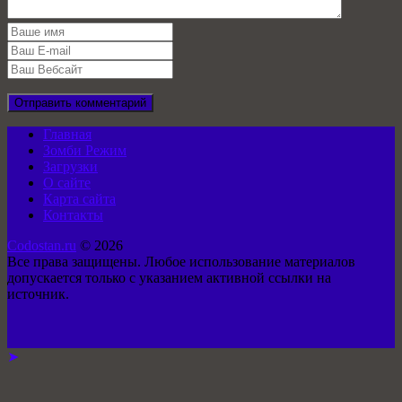
Главная
Зомби Режим
Загрузки
О сайте
Карта сайта
Контакты
Codostan.ru
© 2026
Все права защищены. Любое использование материалов
допускается только с указанием активной ссылки на
источник.
➤