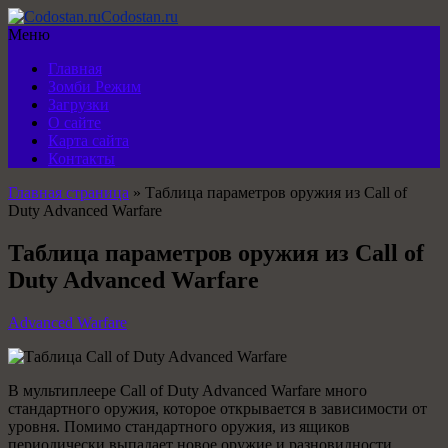
Codostan.ru
Меню
Главная
Зомби Режим
Загрузки
О сайте
Карта сайта
Контакты
Главная страница
»
Таблица параметров оружия из Call of
Duty Advanced Warfare
Таблица параметров оружия из Call of
Duty Advanced Warfare
Advanced Warfare
В мультиплеере Call of Duty Advanced Warfare много
стандартного оружия, которое открывается в зависимости от
уровня. Помимо стандартного оружия, из ящиков
периодически выпадает новое оружие и разновидности