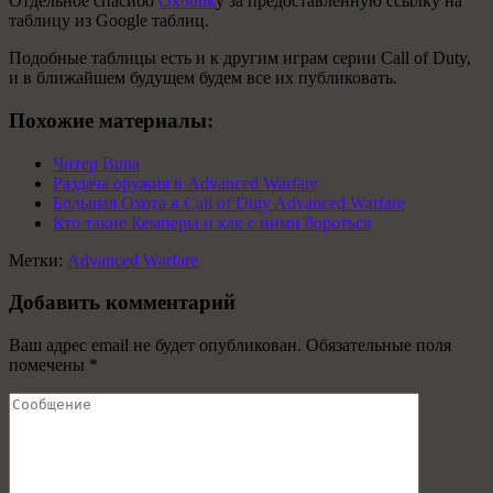
Отдельное спасибо
Oxotnik
у за предоставленную ссылку на
таблицу из Google таблиц.
Подобные таблицы есть и к другим играм серии Call of Duty,
и в ближайшем будущем будем все их публиковать.
Похожие материалы:
Читер Buna
Раздача оружия в Advanced Warfare
Большая Охота в Call of Duty Advanced Warfare
Кто такие Кемперы и как с ними бороться
Метки:
Advanced Warfare
Добавить комментарий
Ваш адрес email не будет опубликован.
Обязательные поля
помечены
*