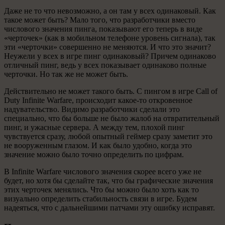
Даже не то что невозможно, а он там у всех одинаковый. Как
такое может быть? Мало того, что разработчики вместо
числового значения пинга, показывают его теперь в виде
«черточек» (как в мобильном телефоне уровень сигнала), так
эти «черточки» совершенно не меняются. И что это значит?
Неужели у всех в игре пинг одинаковый? Причем одинаково
отличный пинг, ведь у всех показывает одинаково полные
черточки. Но так же не может быть.
Действительно не может такого быть. С пингом в игре Call of
Duty Infinite Warfare, происходит какое-то откровенное
надувательство. Видимо разработчики сделали это
специально, что бы больше не было жалоб на отвратительный
пинг, и ужасные сервера. А между тем, плохой пинг
чувствуется сразу, любой опытный геймер сразу заметит это
не вооруженным глазом. И как было удобно, когда это
значение можно было точно определить по цифрам.
В Infinite Warfare числового значения скорее всего уже не
будет, но хотя бы сделайте так, что бы графические значения
этих черточек менялись. Что бы можно было хоть как то
визуально определить стабильность связи в игре. Будем
надеяться, что с дальнейшими патчами эту ошибку исправят.