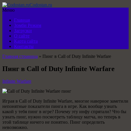
Codostan.ru
Меню
Главная
Зомби Режим
Загрузки
О сайте
Карта сайта
Контакты
Главная страница
»
Пинг в Call of Duty Infinite Warfare
Пинг в Call of Duty Infinite Warfare
Infinite Warfare
Играя в Call of Duty Infinite Warfare, многие наверное заметили
непонятные показатели пинга в игре. Как вообще узнать
какой у тебя пинг в игре? Почему эту инфу спрятали? Что бы
узнать пинг, нужно посмотреть таблицу матча, но теперь в
этой таблице ничего не понятно. Пинг определить
невозможно.