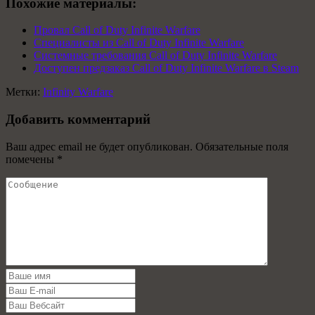
Похожие материалы:
Провал Сall of Duty Infinite Warfare
Специалисты из Call of Duty Infinite Warfare
Системные требования Call of Duty Infinite Warfare
Доступен предзаказ Call of Duty Infinite Warfare в Steam
Метки:
Infinity Warfare
Добавить комментарий
Ваш адрес email не будет опубликован.
Обязательные поля
помечены
*