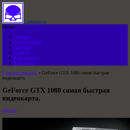
Codostan.ru
Меню
Главная
Зомби Режим
Загрузки
О сайте
Карта сайта
Контакты
Главная страница
»
GeForce GTX 1080 самая быстрая
видеокарта.
GeForce GTX 1080 самая быстрая
видеокарта.
Железо