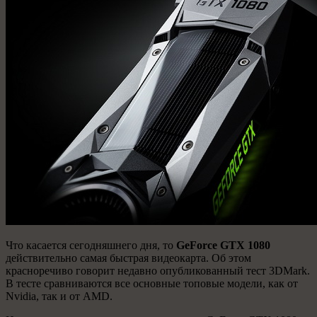
Что касается сегодняшнего дня, то
GeForce GTX 1080
действительно самая быстрая видеокарта. Об этом
красноречиво говорит недавно опубликованный тест 3DMark.
В тесте сравниваются все основные топовые модели, как от
Nvidia, так и от AMD.