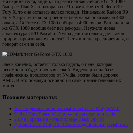
На скрине теста, видно, что разогнанная GeForce GTX 1080
быстрее Titan X в полтора раза. Что же касается Radeon R9
Fury X, то она осталась далеко позади. Изначально Radeon R9
Fury X при тесте во встроенном бенчмарке показывала 4300
очков, а GeForce GTX 1080 набирала 4900 очков. Разогнанная
же GTX 1080 вообще бьёт все рекорды. Неужели новая
архитектура GPU Pascal от Nvidia действительно дает такой
прирост производительности? Тесты вполне красноречивы, и
говорят сами за себя.
Здесь конечно, остается только гадать, о цене, которая
несомненно будет очень высокой. Видеокарты на базе
графических процессоров от Nvidia, всегда были дороже
AMD. И это пожалуй основной и самый значительный их
минус.
Похожие материалы:
Ужас и депрессивность зомби из Call of Duty WW II
Call of Duty Space Warfare — новая игра или фейк.
2XP на оружие в мультиплеере Black Ops III
Детали Call of Duty Cold War и подробности разработки