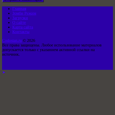
Главная
Зомби Режим
Загрузки
О сайте
Карта сайта
Контакты
Codostan.ru
© 2026
Все права защищены. Любое использование материалов
допускается только с указанием активной ссылки на
источник.
➤