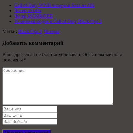
Call of Duty WWII читеры в Бета на ПК
Читер n3†r0n
Читер MAMKOEB
Установка модов в Call of Duty Black Ops 3
Метки:
Black Ops 3
,
Читеры
Добавить комментарий
Ваш адрес email не будет опубликован.
Обязательные поля
помечены
*