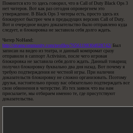
Помнится кто то здесь говорил, что в Call of Duty Black Ops 3
нет читеров. Вот как раз сегодня опровергнем это
утверждение. В Black Ops 3 читеры есть, просто здесь их
блокируют быстрее чем в предыдущих версиях Call of Duty.
Вот и очередное видео доказательство было отправлено куда
следует, и блокировка не заставила себя долго ждать.
Читер NoHand:
http://steamcommunity.com/profiles/76561198304028742/
Был
записан на видео из театра, и данный компромат сразу
отправили в саппорт Activision, после чего игровая
блокировка не заставила себя долго ждать. Данный товарищ
получил блокировку буквально два дня назад. Вот почему я
требую подтверждения не честной игры. При наличии
доказательств блокировку не сложно организовать. Поэтому
друзья, настоятельно прошу вас обязательно подтверждать все
свои обвинения в читерстве. Из тех заявок что вы нам
присылаете, мы отбираем именно те, где присутствуют
доказательства.