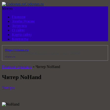
Codostan.ru
Меню
Главная
Зомби Режим
Загрузки
О сайте
Карта сайта
Контакты
Https://vitams.ru
https://vitams.ru
CHISON i8 стационарный узи аппарат CHISON.
vitams.ru
Главная страница
»
Читер NoHand
Читер NoHand
Читеры